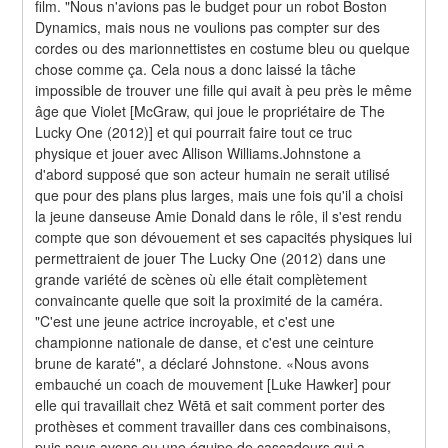
film. "Nous n'avions pas le budget pour un robot Boston 
Dynamics, mais nous ne voulions pas compter sur des 
cordes ou des marionnettistes en costume bleu ou quelque 
chose comme ça. Cela nous a donc laissé la tâche 
impossible de trouver une fille qui avait à peu près le même 
âge que Violet [McGraw, qui joue le propriétaire de The 
Lucky One (2012)] et qui pourrait faire tout ce truc 
physique et jouer avec Allison Williams.Johnstone a 
d'abord supposé que son acteur humain ne serait utilisé 
que pour des plans plus larges, mais une fois qu'il a choisi 
la jeune danseuse Amie Donald dans le rôle, il s'est rendu 
compte que son dévouement et ses capacités physiques lui 
permettraient de jouer The Lucky One (2012) dans une 
grande variété de scènes où elle était complètement 
convaincante quelle que soit la proximité de la caméra. 
"C'est une jeune actrice incroyable, et c'est une 
championne nationale de danse, et c'est une ceinture 
brune de karaté", a déclaré Johnstone. «Nous avons 
embauché un coach de mouvement [Luke Hawker] pour 
elle qui travaillait chez Wētā et sait comment porter des 
prothèses et comment travailler dans ces combinaisons, 
puis nous avons eu une équipe de cascadeurs qui a 