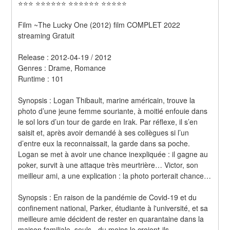
⭐⭐⭐ ⭐⭐⭐⭐⭐⭐ ⭐⭐⭐⭐⭐⭐ ⭐⭐⭐⭐⭐
Film ~The Lucky One (2012) film COMPLET 2022 
streaming Gratuit
Release : 2012-04-19 / 2012 
Genres : Drame, Romance 
Runtime : 101 
Synopsis : Logan Thibault, marine américain, trouve la 
photo d’une jeune femme souriante, à moitié enfouie dans 
le sol lors d’un tour de garde en Irak. Par réflexe, il s’en 
saisit et, après avoir demandé à ses collègues si l’un 
d’entre eux la reconnaissait, la garde dans sa poche. 
Logan se met à avoir une chance inexpliquée : il gagne au 
poker, survit à une attaque très meurtrière… Victor, son 
meilleur ami, a une explication : la photo porterait chance… 
Synopsis : En raison de la pandémie de Covid-19 et du 
confinement national, Parker, étudiante à l'université, et sa 
meilleure amie décident de rester en quarantaine dans la 
maison familiale, seuls - du moins le croient-ils.