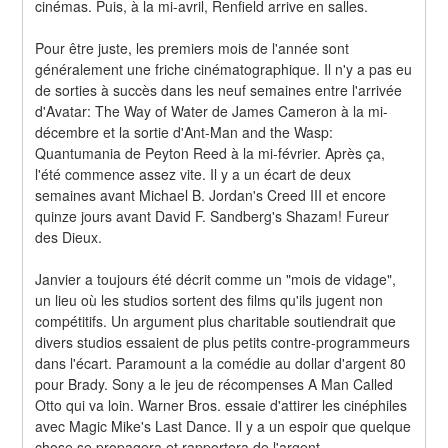
cinémas. Puis, à la mi-avril, Renfield arrive en salles.
Pour être juste, les premiers mois de l'année sont 
généralement une friche cinématographique. Il n'y a pas eu 
de sorties à succès dans les neuf semaines entre l'arrivée 
d'Avatar: The Way of Water de James Cameron à la mi-
décembre et la sortie d'Ant-Man and the Wasp: 
Quantumania de Peyton Reed à la mi-février. Après ça, 
l'été commence assez vite. Il y a un écart de deux 
semaines avant Michael B. Jordan's Creed III et encore 
quinze jours avant David F. Sandberg's Shazam! Fureur 
des Dieux.
Janvier a toujours été décrit comme un "mois de vidage", 
un lieu où les studios sortent des films qu'ils jugent non 
compétitifs. Un argument plus charitable soutiendrait que 
divers studios essaient de plus petits contre-programmeurs 
dans l'écart. Paramount a la comédie au dollar d'argent 80 
pour Brady. Sony a le jeu de récompenses A Man Called 
Otto qui va loin. Warner Bros. essaie d'attirer les cinéphiles 
avec Magic Mike's Last Dance. Il y a un espoir que quelque 
chose se propagera et rapportera de l'argent.